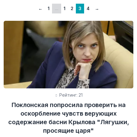
←
1
...
1
2
3
4
→
Рейтинг: 21
Поклонская попросила проверить на
оскорбление чувств верующих
содержание басни Крылова "Лягушки,
просящие царя"