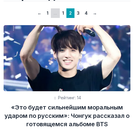
←
1
...
1
2
3
4
→
Рейтинг: 14
«Это будет сильнейшим моральным
ударом по русским»: Чонгук рассказал о
готовящемся альбоме BTS