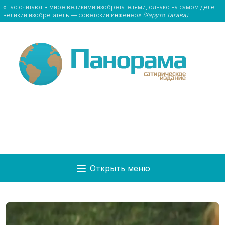
«Нас считают в мире великими изобретателями, однако на самом деле
великий изобретатель — советский инженер»
(Харуто Тагава)
Открыть меню