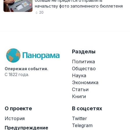
больше не придётся отправлять
начальству фото заполненного бюллетеня
20
Разделы
Политика
Общество
Опережая события.
С 1822 года.
Наука
Экономика
Статьи
Книги
О проекте
В соцсетях
История
Twitter
Telegram
Предупреждение