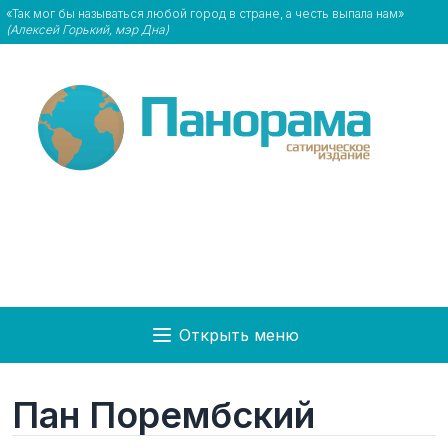
«Так мог бы называться любой город в стране, а честь выпала нам»
(Алексей Горький, мэр Дна)
Открыть меню
Пан Порембский