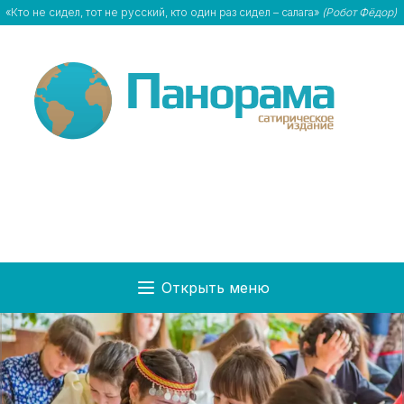
«Кто не сидел, тот не русский, кто один раз сидел – салага»
(Робот Фёдор)
Открыть меню