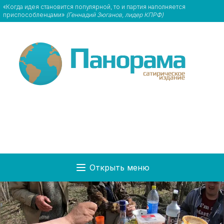
«Когда идея становится популярной, то и партия наполняется
приспособленцами»
(Геннадий Зюганов, лидер КПРФ)
Открыть меню