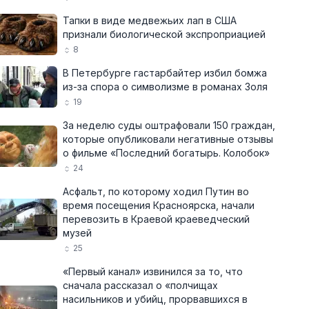
Тапки в виде медвежьих лап в США
признали биологической экспроприацией
8
В Петербурге гастарбайтер избил бомжа
из-за спора о символизме в романах Золя
19
За неделю суды оштрафовали 150 граждан,
которые опубликовали негативные отзывы
о фильме «Последний богатырь. Колобок»
24
Асфальт, по которому ходил Путин во
время посещения Красноярска, начали
перевозить в Краевой краеведческий
музей
25
«Первый канал» извинился за то, что
сначала рассказал о «полчищах
насильников и убийц, прорвавшихся в