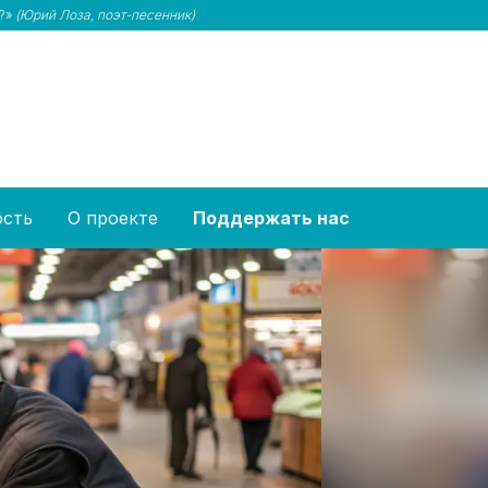
м?»
(Юрий Лоза, поэт-песенник)
ость
О проекте
Поддержать нас