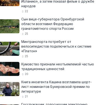
Испанию», а затем показал фильм о дружбе
народов
22
Сын вице-губернатора Оренбургской
области возглавил Федерацию
гранатомётного спорта России
25
Минтранспорта потребует от
велосипедистов подключиться к системе
«Платон»
25
Кумовство признали неотъемлемой частью
традиционных ценностей
20
Книга иноагента Кашина возглавила шорт-
лист номинантов Букеровской премии по
литературе
21
Госслужащим, голосующим электронно,