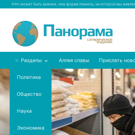
«Что может быть важнее, чем форма планеты, на которой мы живё
Разделы
Аллея славы
Прислать нов
Политика
Общество
Наука
Экономика