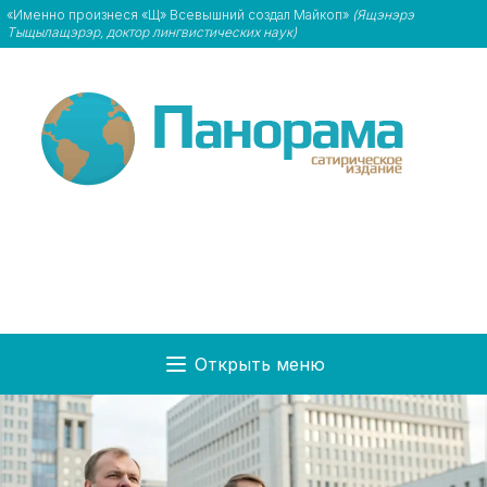
«Именно произнеся «Щ» Всевышний создал Майкоп»
(Ящэнэрэ
Тыщылащэрэр, доктор лингвистических наук)
Открыть меню