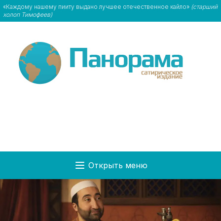
«Каждому нашему пииту выдано лучшее отечественное кайло»
(старший
холоп Тимофеев)
Открыть меню