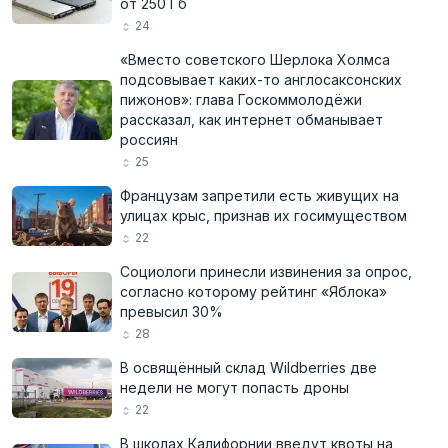
от 250 Гб
24
«Вместо советского Шерлока Холмса
подсовывает каких-то англосаксонских
пижонов»: глава Госкоммолодёжи
рассказал, как интернет обманывает
россиян
25
Французам запретили есть живущих на
улицах крыс, признав их госимуществом
22
Социологи принесли извинения за опрос,
согласно которому рейтинг «Яблока»
превысил 30%
28
В освящённый склад Wildberries две
недели не могут попасть дроны
22
В школах Калифорнии введут квоты на