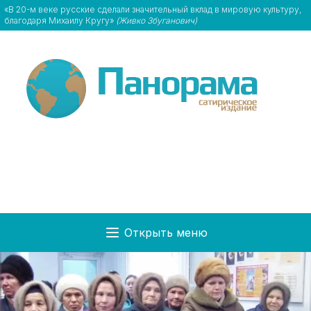
«В 20-м веке русские сделали значительный вклад в мировую культуру,
благодаря Михаилу Кругу»
(Живко Збуганович)
Открыть меню