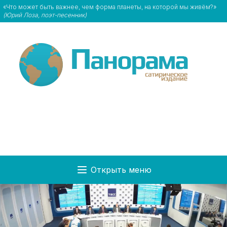
«Что может быть важнее, чем форма планеты, на которой мы живём?»
(Юрий Лоза, поэт-песенник)
Открыть меню