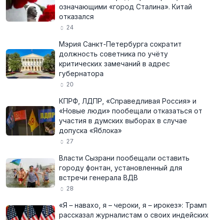
означающими «город Сталина». Китай
отказался
24
Мэрия Санкт-Петербурга сократит
должность советника по учёту
критических замечаний в адрес
губернатора
20
КПРФ, ЛДПР, «Справедливая Россия» и
«Новые люди» пообещали отказаться от
участия в думских выборах в случае
допуска «Яблока»
27
Власти Сызрани пообещали оставить
городу фонтан, установленный для
встречи генерала ВДВ
28
«Я – навахо, я – чероки, я – ирокез»: Трамп
рассказал журналистам о своих индейских