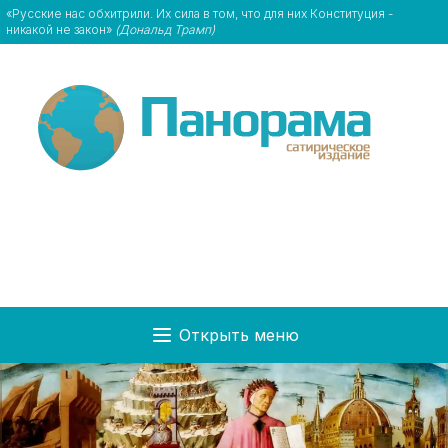
«Русские нас обхитрили. Их сила в том, что для них Конституция -
никакой не закон»
(Дональд Трамп)
Открыть меню