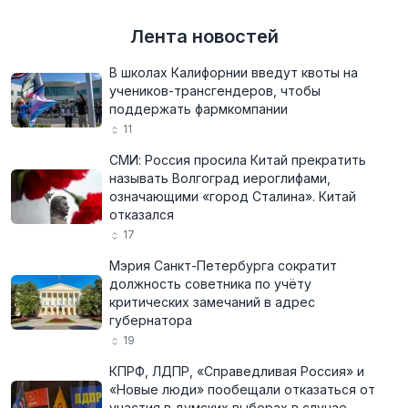
Лента новостей
В школах Калифорнии введут квоты на
учеников-трансгендеров, чтобы
поддержать фармкомпании
11
СМИ: Россия просила Китай прекратить
называть Волгоград иероглифами,
означающими «город Сталина». Китай
отказался
17
Мэрия Санкт-Петербурга сократит
должность советника по учёту
критических замечаний в адрес
губернатора
19
КПРФ, ЛДПР, «Справедливая Россия» и
«Новые люди» пообещали отказаться от
участия в думских выборах в случае