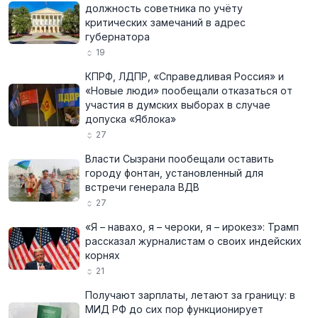
должность советника по учёту
критических замечаний в адрес
губернатора
19
КПРФ, ЛДПР, «Справедливая Россия» и
«Новые люди» пообещали отказаться от
участия в думских выборах в случае
допуска «Яблока»
27
Власти Сызрани пообещали оставить
городу фонтан, установленный для
встречи генерала ВДВ
27
«Я – навахо, я – чероки, я – ирокез»: Трамп
рассказал журналистам о своих индейских
корнях
21
Получают зарплаты, летают за границу: в
МИД РФ до сих пор функционирует