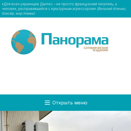
«Для всех украинцев Дантес – не просто французский писатель, а
человек, расправившийся с культурным агрессором»
(Виталий Кличко,
боксёр, мэр Киева)
Открыть меню