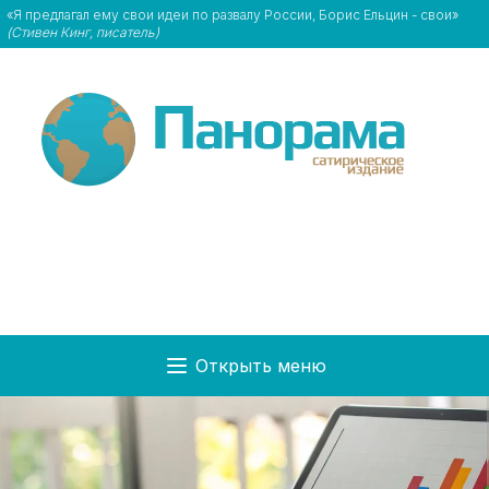
«Я предлагал ему свои идеи по развалу России, Борис Ельцин - свои»
(Стивен Кинг, писатель)
Открыть меню