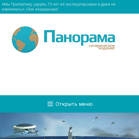
«Мы Прибалтику украли, 70 лет её эксплуатировали и даже не
извинились»
(Лия Ахеджакова)
Открыть меню