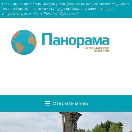
«Если мы не присвоим каждому священнику номер, то может случиться
непоправимое — самозванцы будут выписывать индульгенции и
отпускать грехи»
(Папа Римский Франциск)
Открыть меню