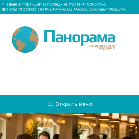
«Название «Франция» за последние столетия полностью
дискредитировало себя»
(Эммануэль Макрон, президент Франции)
Открыть меню