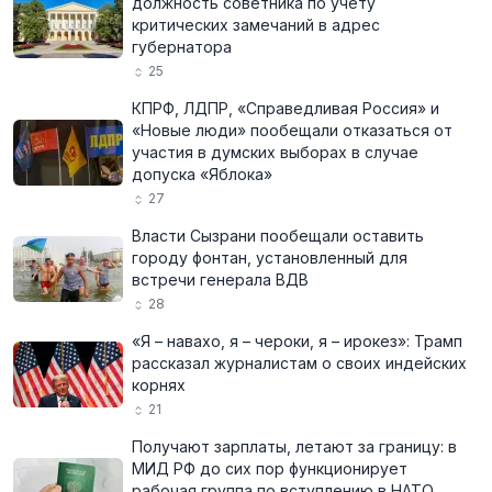
должность советника по учёту
критических замечаний в адрес
губернатора
25
КПРФ, ЛДПР, «Справедливая Россия» и
«Новые люди» пообещали отказаться от
участия в думских выборах в случае
допуска «Яблока»
27
Власти Сызрани пообещали оставить
городу фонтан, установленный для
встречи генерала ВДВ
28
«Я – навахо, я – чероки, я – ирокез»: Трамп
рассказал журналистам о своих индейских
корнях
21
Получают зарплаты, летают за границу: в
МИД РФ до сих пор функционирует
рабочая группа по вступлению в НАТО,