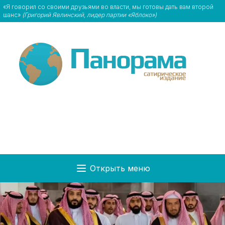
«Я говорил со своими друзьями во власти, мы готовы дать вам второй
шанс»
(Григорий Явлинский, лидер партии «Яблоко»)
Открыть меню