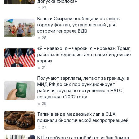
допуска «Яблока»
27
Власти Сызрани пообещали оставить
городу фонтан, установленный для
встречи генерала ВДВ
28
«Я – навахо, я – чероки, я – ирокез»: Трамп
рассказал журналистам о своих индейских
корнях
21
Получают зарплаты, летают за границу: в
МИД РФ до сих пор функционирует
рабочая группа по вступлению в НАТО,
созданная в 2002 году
29
Тапки в виде медвежьих лап в США
признали биологической экспроприацией
27
В Петербурге гастарбайтер избил бомжа