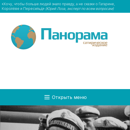
«Хочу, чтобы больше людей знало правду, а не сказки о Гагарине,
Королёве и Пересильд»
(Юрий Лоза, эксперт по всем вопросам)
Открыть меню