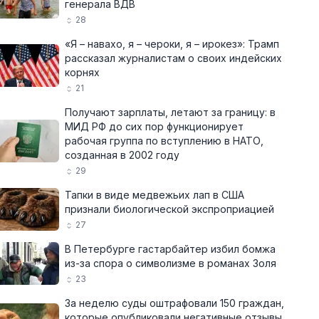
генерала ВДВ
28
«Я – навахо, я – чероки, я – ирокез»: Трамп
рассказал журналистам о своих индейских
корнях
21
Получают зарплаты, летают за границу: в
МИД РФ до сих пор функционирует
рабочая группа по вступлению в НАТО,
созданная в 2002 году
29
Тапки в виде медвежьих лап в США
признали биологической экспроприацией
27
В Петербурге гастарбайтер избил бомжа
из-за спора о символизме в романах Золя
23
За неделю суды оштрафовали 150 граждан,
которые опубликовали негативные отзывы