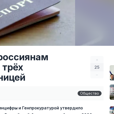
 россиянам
+
 трёх
25
ницей
–
Общество
инцифры и Генпрокуратурой утвердило