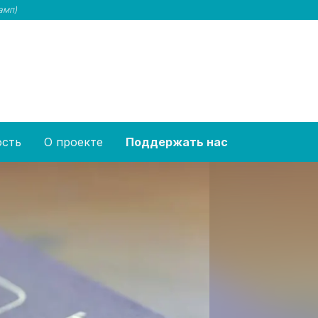
амп)
ость
О проекте
Поддержать нас