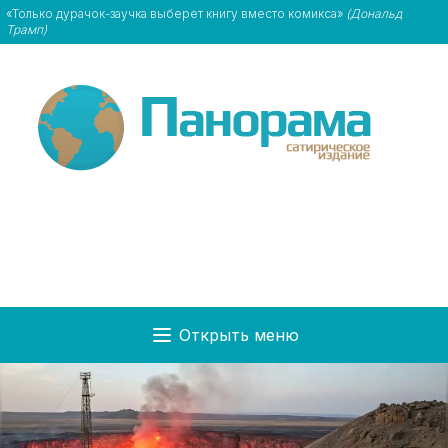
«Только дурачок-заучка выберет книгу вместо комикса»
(Дональд
Трамп)
Открыть меню