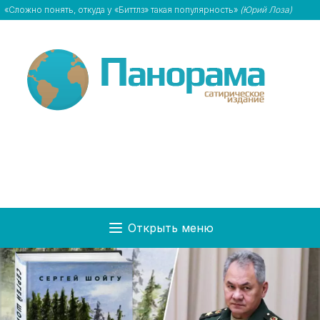
«Сложно понять, откуда у «Биттлз» такая популярность»
(Юрий Лоза)
Открыть меню