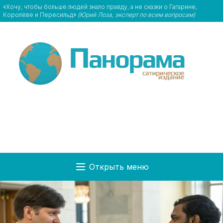
«Хочу, чтобы больше людей знало правду, а не сказки о Гагарине,
Королёве и Пересильд»
(Юрий Лоза, эксперт по всем вопросам)
Открыть меню