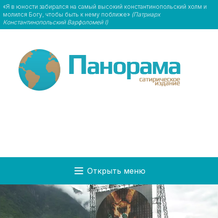
«Я в юности забирался на самый высокий константинопольский холм и
молился Богу, чтобы быть к нему поближе»
(Патриарх
Константинопольский Варфоломей I)
Открыть меню