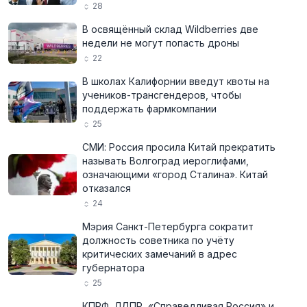
28
В освящённый склад Wildberries две
недели не могут попасть дроны
22
В школах Калифорнии введут квоты на
учеников-трансгендеров, чтобы
поддержать фармкомпании
25
СМИ: Россия просила Китай прекратить
называть Волгоград иероглифами,
означающими «город Сталина». Китай
отказался
24
Мэрия Санкт-Петербурга сократит
должность советника по учёту
критических замечаний в адрес
губернатора
25
КПРФ, ЛДПР, «Справедливая Россия» и