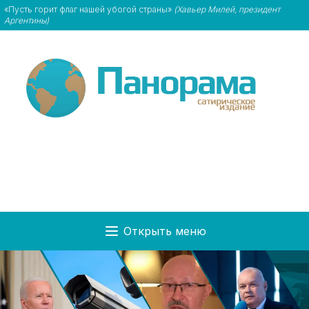
«Пусть горит флаг нашей убогой страны»
(Хавьер Милей, президент
Аргентины)
Открыть меню