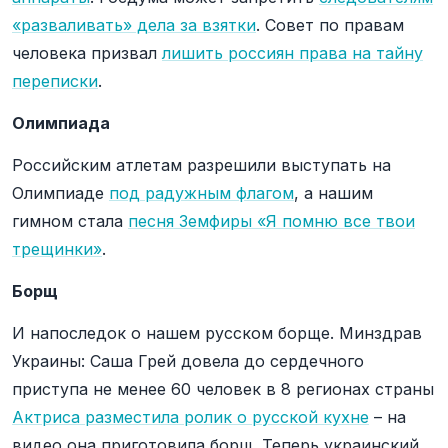
«разваливать» дела за взятки
. Совет по правам
человека призвал
лишить россиян права на тайну
переписки
.
Олимпиада
Российским атлетам разрешили выступать на
Олимпиаде
под радужным флагом
, а нашим
гимном стала
песня Земфиры «Я помню все твои
трещинки»
.
Борщ
И напоследок о нашем русском борще. Минздрав
Украины: Саша Грей довела до сердечного
приступа не менее 60 человек в 8 регионах страны
Актриса разместила ролик о русской кухне
– на
видео она приготовила борщ. Теперь украинский