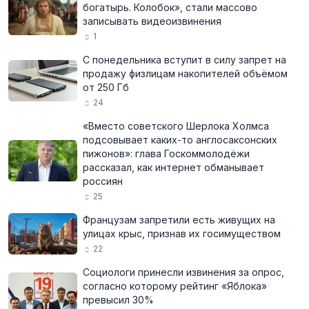
богатырь. Колобок», стали массово
записывать видеоизвинения
1
С понедельника вступит в силу запрет на
продажу физлицам накопителей объёмом
от 250 Гб
24
«Вместо советского Шерлока Холмса
подсовывает каких-то англосаксонских
пижонов»: глава Госкоммолодёжи
рассказал, как интернет обманывает
россиян
25
Французам запретили есть живущих на
улицах крыс, признав их госимуществом
22
Социологи принесли извинения за опрос,
согласно которому рейтинг «Яблока»
превысил 30%