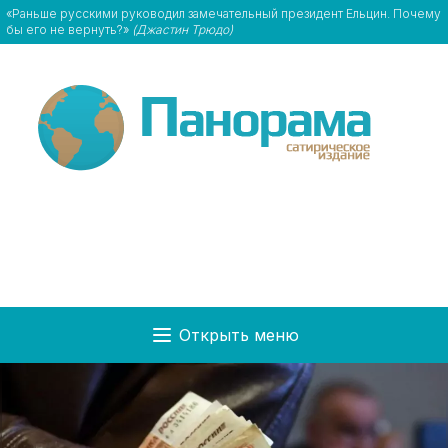
«Раньше русскими руководил замечательный президент Ельцин. Почему
бы его не вернуть?»
(Джастин Трюдо)
Открыть меню