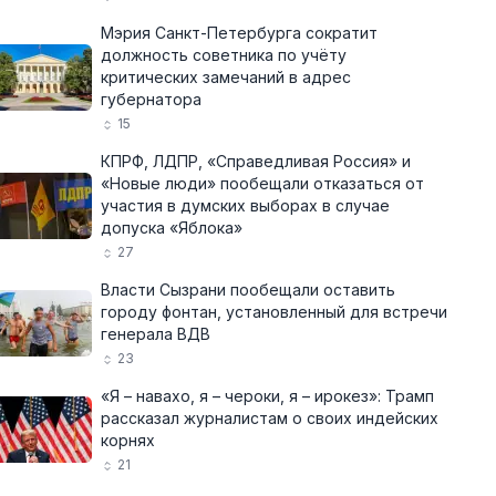
Мэрия Санкт-Петербурга сократит
должность советника по учёту
критических замечаний в адрес
губернатора
15
КПРФ, ЛДПР, «Справедливая Россия» и
«Новые люди» пообещали отказаться от
участия в думских выборах в случае
допуска «Яблока»
27
Власти Сызрани пообещали оставить
городу фонтан, установленный для встречи
генерала ВДВ
23
«Я – навахо, я – чероки, я – ирокез»: Трамп
рассказал журналистам о своих индейских
корнях
21