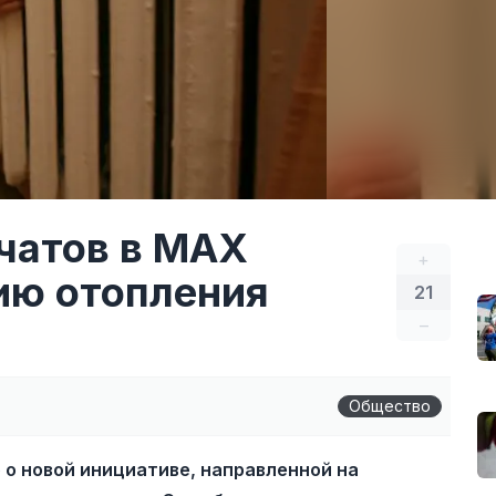
чатов в MAX
+
ию отопления
21
–
Общество
о новой инициативе, направленной на