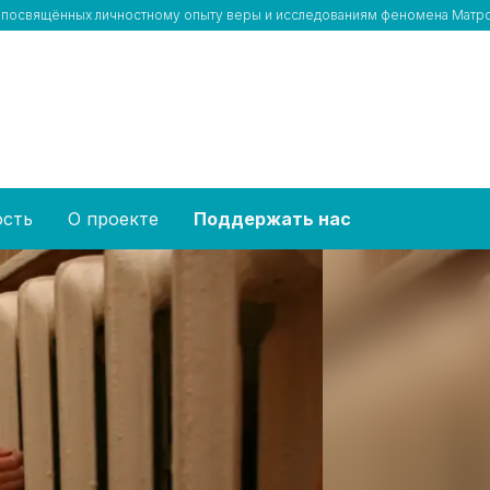
тей, посвящённых личностному опыту веры и исследованиям феномена Мат
ость
О проекте
Поддержать нас