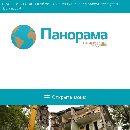
«Пусть горит флаг нашей убогой страны»
(Хавьер Милей, президент
Аргентины)
Открыть меню