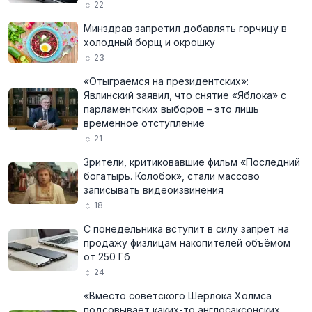
22
Минздрав запретил добавлять горчицу в
холодный борщ и окрошку
23
«Отыграемся на президентских»:
Явлинский заявил, что снятие «Яблока» с
парламентских выборов – это лишь
временное отступление
21
Зрители, критиковавшие фильм «Последний
богатырь. Колобок», стали массово
записывать видеоизвинения
18
С понедельника вступит в силу запрет на
продажу физлицам накопителей объёмом
от 250 Гб
24
«Вместо советского Шерлока Холмса
подсовывает каких-то англосаксонских