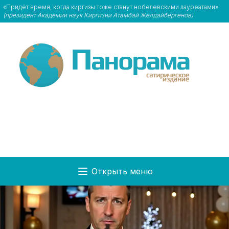
«Придёт время, когда киргизы тоже станут нобелевскими лауреатами»
(президент Академии наук Киргизии Атамбай Желдайбергенов)
Открыть меню