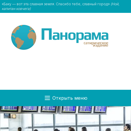
«Баку — вот эта славная земля. Спасибо тебе, славный город»
(Ной,
капитан ковчега)
Открыть меню