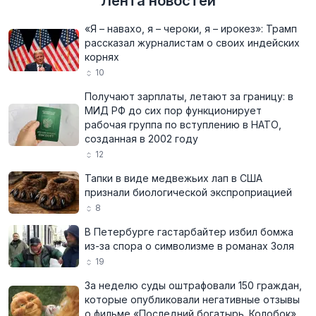
Лента новостей
«Я – навахо, я – чероки, я – ирокез»: Трамп
рассказал журналистам о своих индейских
корнях
10
Получают зарплаты, летают за границу: в
МИД РФ до сих пор функционирует
рабочая группа по вступлению в НАТО,
созданная в 2002 году
12
Тапки в виде медвежьих лап в США
признали биологической экспроприацией
8
В Петербурге гастарбайтер избил бомжа
из-за спора о символизме в романах Золя
19
За неделю суды оштрафовали 150 граждан,
которые опубликовали негативные отзывы
о фильме «Последний богатырь. Колобок»