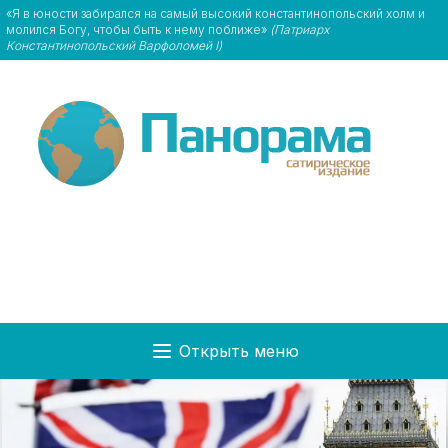
«Я в юности забирался на самый высокий константинопольский холм и
молился Богу, чтобы быть к нему поближе»
(Патриарх
Константинопольский Варфоломей I)
Открыть меню