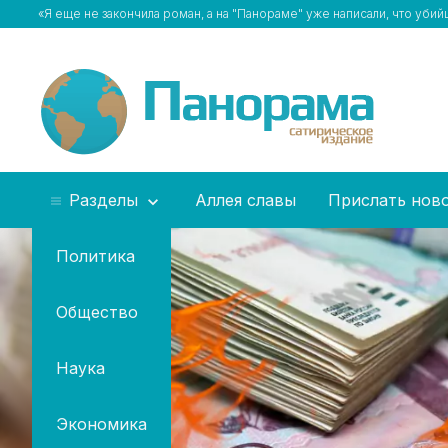
«Я еще не закончила роман, а на "Панораме" уже написали, что уби
Разделы
Аллея славы
Прислать нов
Политика
Общество
Наука
Экономика