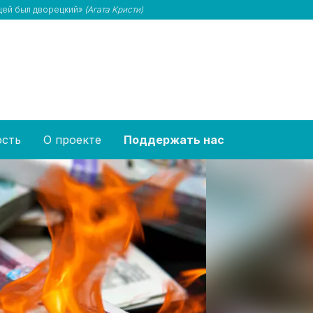
йцей был дворецкий»
(Агата Кристи)
ость
О проекте
Поддержать нас