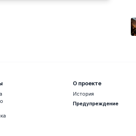
ы
О проекте
а
История
о
Предупреждение
ка