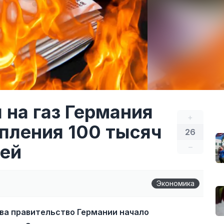
 на газ Германия
+
опления 100 тысяч
26
лей
–
Экономика
ива правительство Германии начало