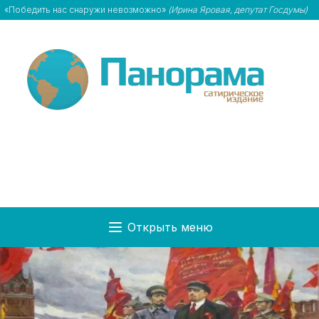
«Победить нас снаружи невозможно»
(Ирина Яровая, депутат Госдумы)
Открыть меню