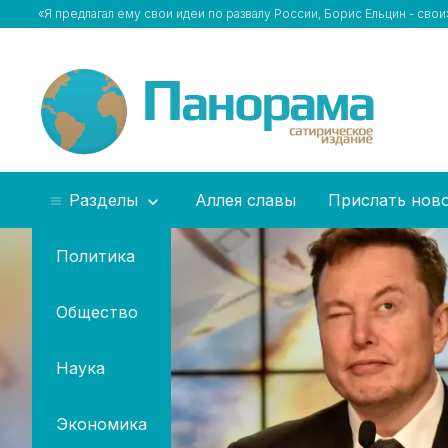
«Я предлагал ему свои идеи по развалу России, Борис Ельцин - сво
Разделы
Аллея славы
Прислать нов
Политика
Общество
Наука
Экономика