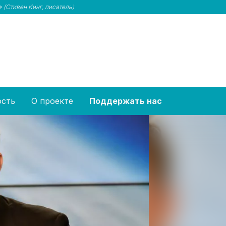
и»
(Стивен Кинг, писатель)
ость
О проекте
Поддержать нас