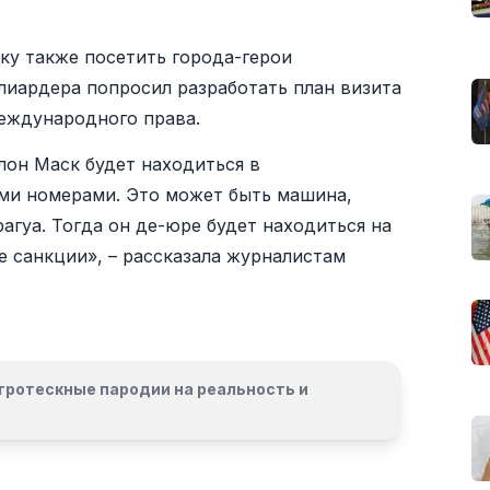
у также посетить города-герои
лиардера попросил разработать план визита
еждународного права.
лон Маск будет находиться в
ми номерами. Это может быть машина,
агуа. Тогда он де-юре будет находиться на
е санкции», – рассказала журналистам
гротескные пародии на реальность и