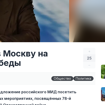
в Москву на
+
25
обеды
–
Общество
Политика
едложение российского МИД посетить
ых мероприятиях, посвящённых 78-й