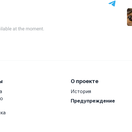
ы
О проекте
а
История
о
Предупреждение
ка