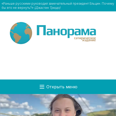
«Раньше русскими руководил замечательный президент Ельцин. Почему
бы его не вернуть?»
(Джастин Трюдо)
Открыть меню