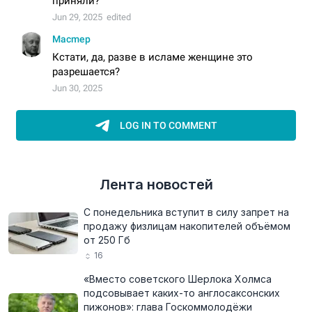
Лента новостей
С понедельника вступит в силу запрет на
продажу физлицам накопителей объёмом
от 250 Гб
16
«Вместо советского Шерлока Холмса
подсовывает каких-то англосаксонских
пижонов»: глава Госкоммолодёжи