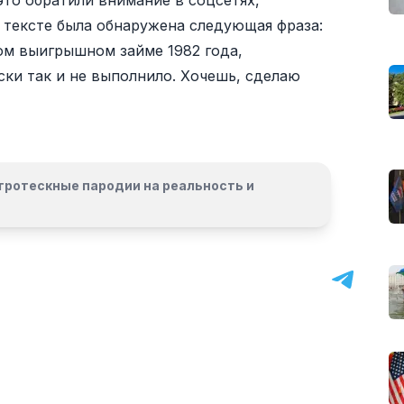
 это обратили внимание в соцсетях,
 тексте была обнаружена следующая фраза:
ом выигрышном займе 1982 года,
ски так и не выполнило. Хочешь, сделаю
гротескные пародии на реальность и