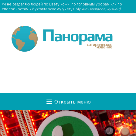
«Я не разделяю людей по цвету кожи, по головным уборам или по
способностям к бухгалтерскому учёту»
(Архип Некрасов, кузнец)
Открыть меню