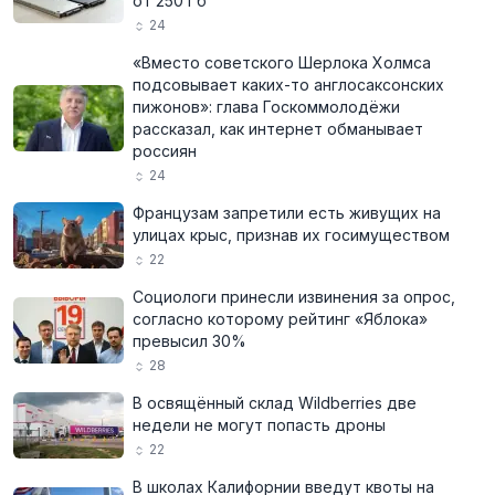
от 250 Гб
24
«Вместо советского Шерлока Холмса
подсовывает каких-то англосаксонских
пижонов»: глава Госкоммолодёжи
рассказал, как интернет обманывает
россиян
24
Французам запретили есть живущих на
улицах крыс, признав их госимуществом
22
Социологи принесли извинения за опрос,
согласно которому рейтинг «Яблока»
превысил 30%
28
В освящённый склад Wildberries две
недели не могут попасть дроны
22
В школах Калифорнии введут квоты на