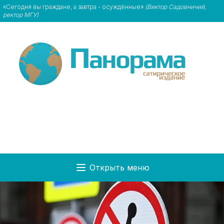
«Сегодня вы граждане, а завтра - осуждённые»
(Виктор Садовничий,
ректор МГУ)
Открыть меню