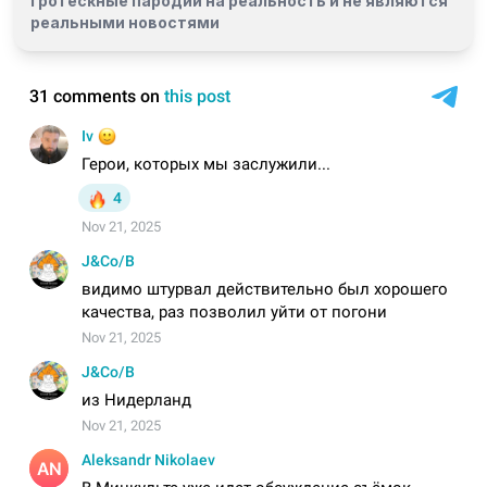
гротескные пародии на реальность и
не являются
реальными новостями