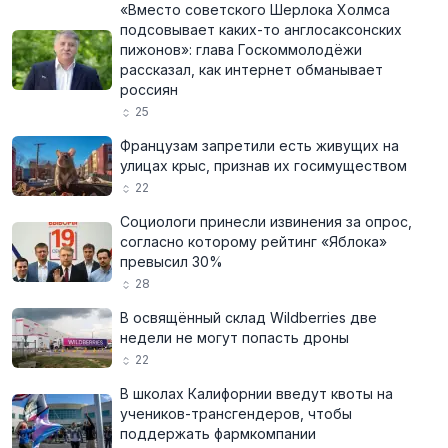
«Вместо советского Шерлока Холмса
подсовывает каких-то англосаксонских
пижонов»: глава Госкоммолодёжи
рассказал, как интернет обманывает
россиян
25
Французам запретили есть живущих на
улицах крыс, признав их госимуществом
22
Социологи принесли извинения за опрос,
согласно которому рейтинг «Яблока»
превысил 30%
28
В освящённый склад Wildberries две
недели не могут попасть дроны
22
В школах Калифорнии введут квоты на
учеников-трансгендеров, чтобы
поддержать фармкомпании