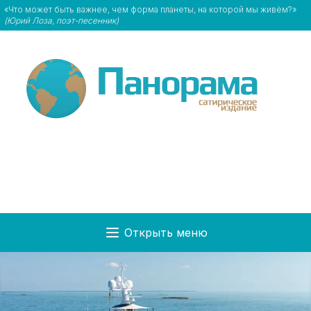
«Что может быть важнее, чем форма планеты, на которой мы живём?»
(Юрий Лоза, поэт-песенник)
Открыть меню