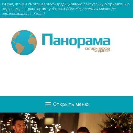
«Я рад, что мы смогли вернуть традиционную сексуальную ориентацию
ведущему в стране артисту балета»
(Юнг Же, советник министра
здравоохранения Китая)
Открыть меню