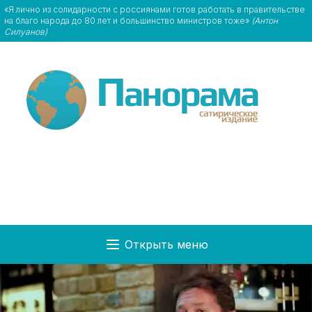
«Я лично из солидарности с россиянами готов работать в правительстве
на благо народа до 80 лет и большинство министров тоже»
(Антон
Силуанов)
Открыть меню