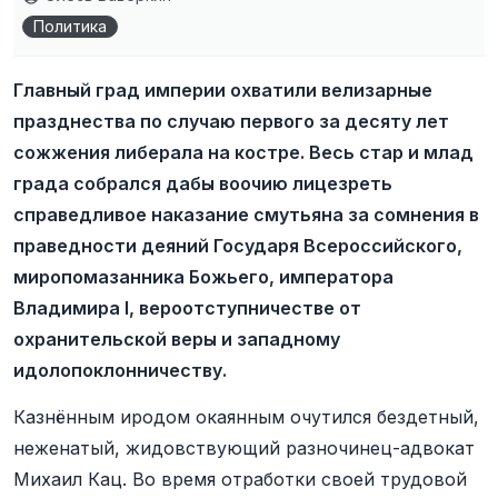
Политика
Главный град империи охватили велизарные
празднества по случаю первого за десяту лет
сожжения либерала на костре. Весь стар и млад
града собрался дабы воочию лицезреть
справедливое наказание смутьяна за сомнения в
праведности деяний Государя Всероссийского,
миропомазанника Божьего, императора
Владимира I, вероотступничестве от
охранительской веры и западному
идолопоклонничеству.
Казнённым иродом окаянным очутился бездетный,
неженатый, жидовствующий разночинец-адвокат
Михаил Кац. Во время отработки своей трудовой