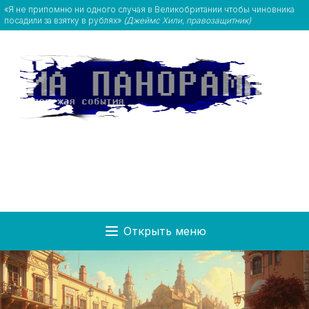
«Я не припомню ни одного случая в Великобритании чтобы чиновника
посадили за взятку в рублях»
(Джеймс Хили, правозащитник)
Открыть меню