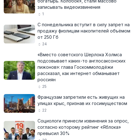
богатырь. Колобок», стали массово
записывать видеоизвинения
1
С понедельника вступит в силу запрет на
продажу физлицам накопителей объёмом
от 250 Гб
24
«Вместо советского Шерлока Холмса
подсовывает каких-то англосаксонских
пижонов»: глава Госкоммолодёжи
рассказал, как интернет обманывает
россиян
25
Французам запретили есть живущих на
улицах крыс, признав их госимуществом
22
Социологи принесли извинения за опрос,
согласно которому рейтинг «Яблока»
превысил 30%