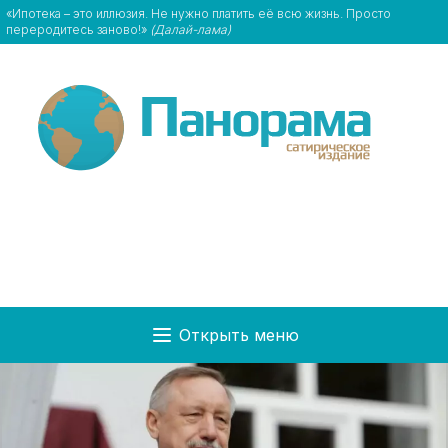
«Ипотека – это иллюзия. Не нужно платить её всю жизнь. Просто
переродитесь заново!»
(Далай-лама)
Открыть меню