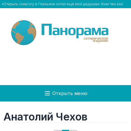
«Открыть синагогу в Пхеньяне хотел ещё мой дедушка»
(Ким Чен Ын)
Открыть меню
Анатолий Чехов