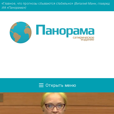
«Главное, что прогнозы сбываются стабильно»
(Виталий Манн, главред
ИА «Панорама»)
Открыть меню