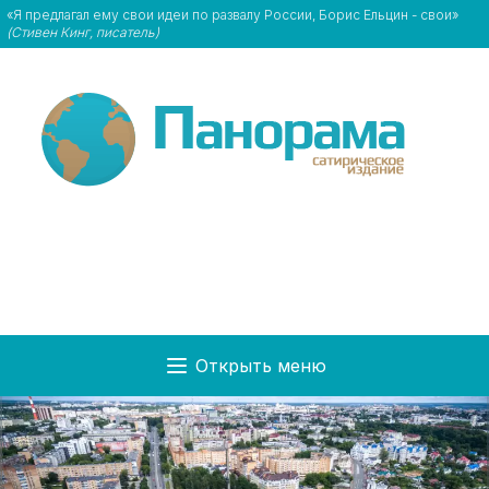
«Я предлагал ему свои идеи по развалу России, Борис Ельцин - свои»
(Стивен Кинг, писатель)
Открыть меню