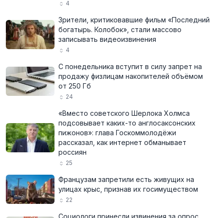
4
Зрители, критиковавшие фильм «Последний
богатырь. Колобок», стали массово
записывать видеоизвинения
4
С понедельника вступит в силу запрет на
продажу физлицам накопителей объёмом
от 250 Гб
24
«Вместо советского Шерлока Холмса
подсовывает каких-то англосаксонских
пижонов»: глава Госкоммолодёжи
рассказал, как интернет обманывает
россиян
25
Французам запретили есть живущих на
улицах крыс, признав их госимуществом
22
Социологи принесли извинения за опрос,